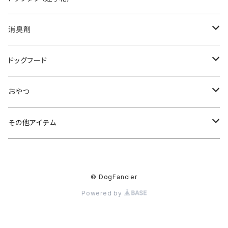
オーダーワッペン（特注品）
ボールチェーンタイプ
消臭剤
カラビナタイプ
無香料
ドッグフード
ワイヤータイプ
グレープフルーツ
CHARM（チャーム）
おやつ
ZIWI（ジウィ）
わん納芋（安納芋）
その他アイテム
わん！香のいりこ（伊吹いりこ）
ドッグマット
© DogFancier
ジビエ
ドッグボウル
Powered by
ドッグゴーグル