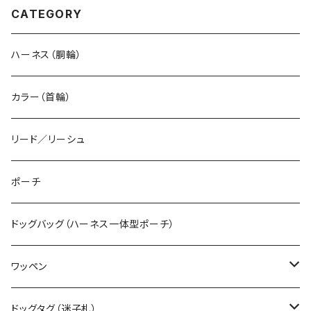
CATEGORY
ハーネス（胴輪）
カラー（首輪）
リード／リーシュ
ポーチ
ドッグバッグ（ハーネス一体型ポーチ）
ワッペン
デザインワッペン（既製品）
ドッグタグ（迷子札）