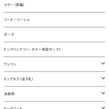
カラー（首輪）
リード／リーシュ
ポーチ
ドッグバッグ（ハーネス一体型ポーチ）
ワッペン
デザインワッペン（既製品）
ドッグタグ（迷子札）
オーダーワッペン（特注品）
ボールチェーンタイプ
消臭剤
カラビナタイプ
無香料
ドッグフード