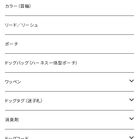
カラー（首輪）
リード／リーシュ
ポーチ
ドッグバッグ（ハーネス一体型ポーチ）
ワッペン
デザインワッペン（既製品）
ドッグタグ（迷子札）
オーダーワッペン（特注品）
ボールチェーンタイプ
消臭剤
カラビナタイプ
無香料
ドッグフード