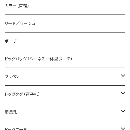
カラー（首輪）
リード／リーシュ
ポーチ
ドッグバッグ（ハーネス一体型ポーチ）
ワッペン
デザインワッペン（既製品）
ドッグタグ（迷子札）
オーダーワッペン（特注品）
ボールチェーンタイプ
消臭剤
カラビナタイプ
無香料
ドッグフード