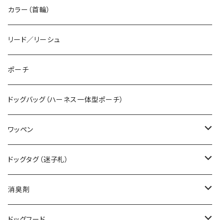
カラー（首輪）
リード／リーシュ
ポーチ
ドッグバッグ（ハーネス一体型ポーチ）
ワッペン
デザインワッペン（既製品）
ドッグタグ（迷子札）
オーダーワッペン（特注品）
ボールチェーンタイプ
消臭剤
カラビナタイプ
無香料
ドッグフード